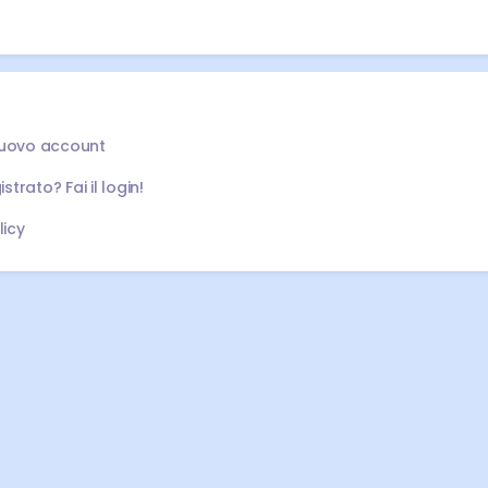
nuovo account
istrato? Fai il login!
licy