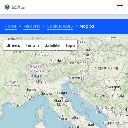
Home
Percorsi
Codice: WS15
Mappa
Streets
Terrain
Satellite
Topo