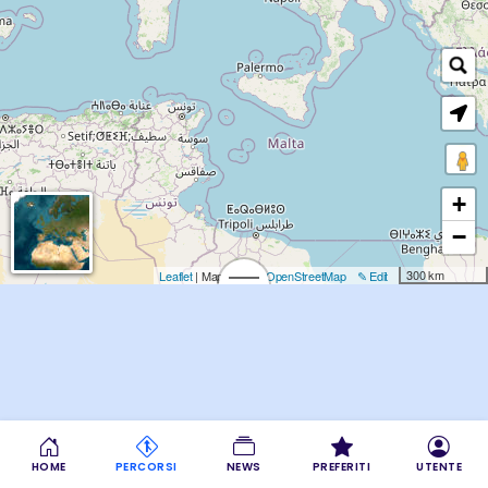
+
−
300 km
Leaflet
| Map data: ©
OpenStreetMap
✎ Edit
HOME
PERCORSI
NEWS
PREFERITI
UTENTE