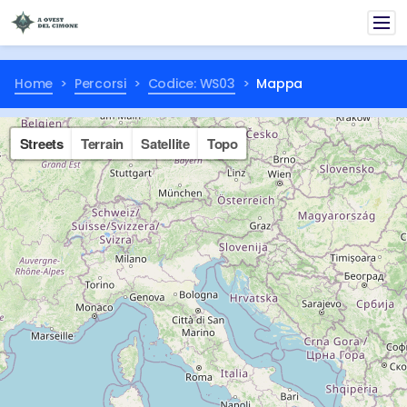
Home
Percorsi
Codice: WS03
Mappa
Streets
Terrain
Satellite
Topo