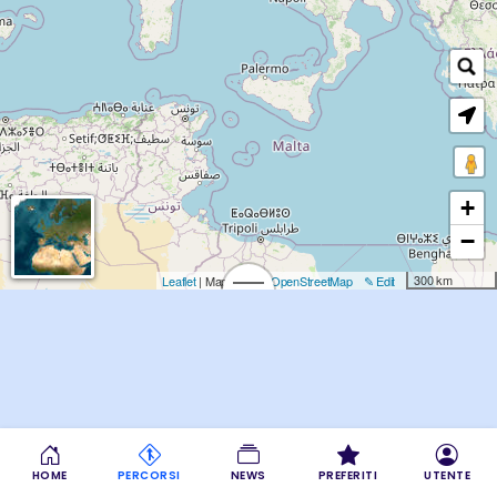
+
−
300 km
Leaflet
| Map data: ©
OpenStreetMap
✎ Edit
HOME
PERCORSI
NEWS
PREFERITI
UTENTE